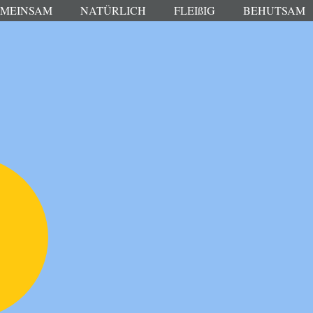
MEINSAM
NATÜRLICH
FLEIßIG
BEHUTSAM