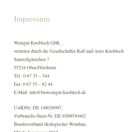
Impressum
Weingut Knobloch GbR,
vertreten durch die Gesellschafter Ralf und Arno Knobloch
Saurechgässchen 7
55234 Ober-Flörsheim
Tel.: 0 67 35 – 344
Fax: 0 67 35 – 82 44
E-Mail:
info@bioweingut-knobloch.de
UstIDNr: DE 148036987,
Verbrauchs-Steur-Nr. DE 6500030462
Bundesverband ökologischer Weinbau,